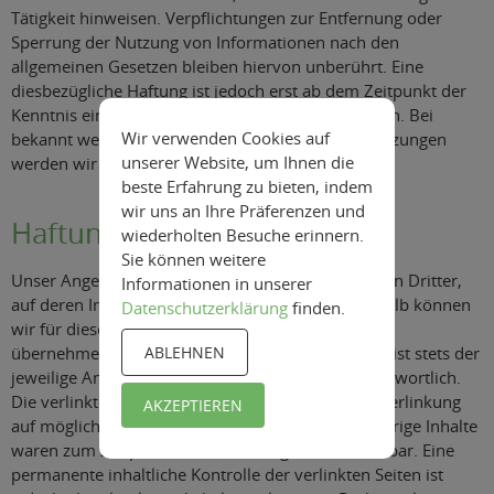
Tätigkeit hinweisen. Verpflichtungen zur Entfernung oder
Sperrung der Nutzung von Informationen nach den
allgemeinen Gesetzen bleiben hiervon unberührt. Eine
diesbezügliche Haftung ist jedoch erst ab dem Zeitpunkt der
Kenntnis einer konkreten Rechtsverletzung möglich. Bei
Wir verwenden Cookies auf
bekannt werden von entsprechenden Rechtsverletzungen
unserer Website, um Ihnen die
werden wir diese Inhalte umgehend entfernen.
beste Erfahrung zu bieten, indem
wir uns an Ihre Präferenzen und
Haftung für Links
wiederholten Besuche erinnern.
Sie können weitere
Unser Angebot enthält Links zu externen Webseiten Dritter,
Informationen in unserer
auf deren Inhalte wir keinen Einfluss haben. Deshalb können
Datenschutzerklärung
finden.
wir für diese fremden Inhalte auch keine Gewähr
übernehmen. Für die Inhalte der verlinkten Seiten ist stets der
ABLEHNEN
jeweilige Anbieter oder Betreiber der Seiten verantwortlich.
Die verlinkten Seiten wurden zum Zeitpunkt der Verlinkung
AKZEPTIEREN
auf mögliche Rechtsverstöße überprüft. Rechtswidrige Inhalte
waren zum Zeitpunkt der Verlinkung nicht erkennbar. Eine
permanente inhaltliche Kontrolle der verlinkten Seiten ist